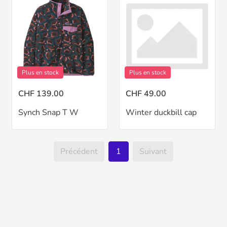
Plus en stock
Plus en stock
CHF 139.00
CHF 49.00
Synch Snap T W
Winter duckbill cap
Précédent
1
Suivant