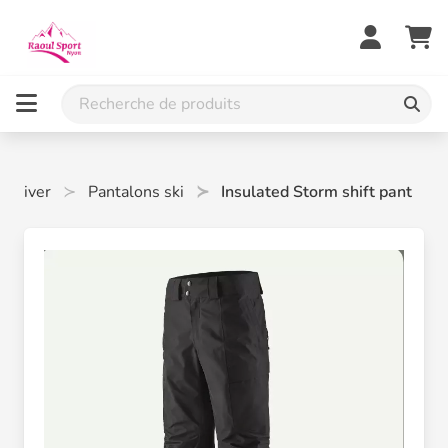
ts hiver
Pantalons ski
Insulated Storm shift pant