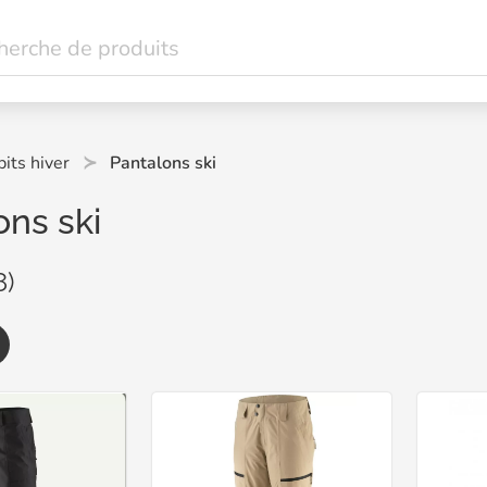
its hiver
Pantalons ski
ons ski
8)