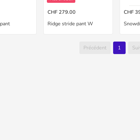
CHF 279.00
CHF 3
 pant
Ridge stride pant W
Snowdr
Précédent
1
Sui