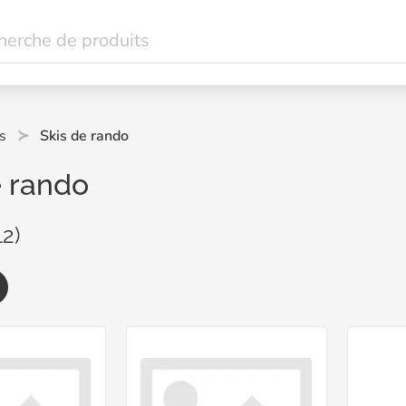
s
Skis de rando
e rando
12)