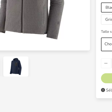
Bla
Gri
Taille 
Choi
Sél