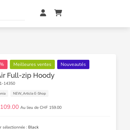
1%
Meilleures ventes
Nouveautés
Air Full-zip Hoody
01-14350
onia
NEW_Article E-Shop
 109.00
Au lieu de CHF 159.00
r sélectionnée :
Black