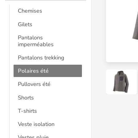
Chemises
Gilets
Pantalons
imperméables
Pantalons trekking
Polaires été
Pullovers été
Shorts
T-shirts
Veste isolation
Vestes pluie