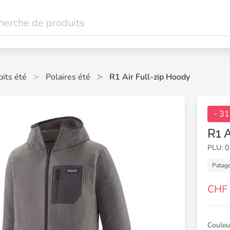
its été
Polaires été
R1 Air Full-zip Hoody
- 3
R1 
PLU: 
Patag
CHF
Couleu