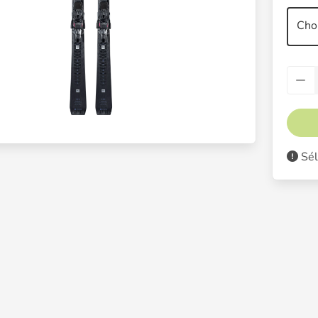
Choi
Sél