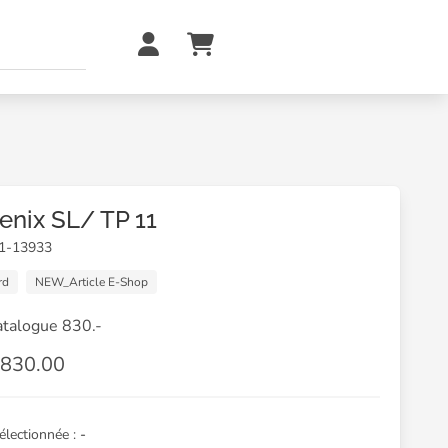
enix SL/ TP 11
01-13933
rd
NEW_Article E-Shop
atalogue 830.-
830.00
sélectionnée :
-