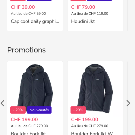
CHF 39.00
CHF 79.00
C
Au lieu de CHF 59.00
Au lieu de CHF 119.00
Cap cool daily graphic W
Houdini Jkt
Promotions
- 29%
Nouveautés
- 29%
CHF 199.00
CHF 199.00
C
Au lieu de CHF 279.00
Au lieu de CHF 279.00
Au
Boulder Fork Jkt
Boulder Fork Jkt W