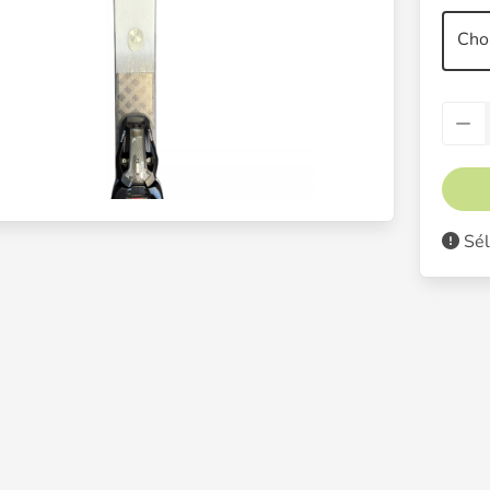
Choi
Sél