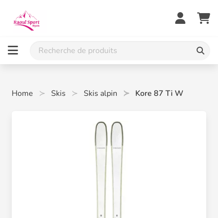
Home
Skis
Skis alpin
Kore 87 Ti W