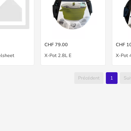
CHF 79.00
CHF 1
elsheet
X-Pot 2.8L E
X-Pot 
Précédent
1
Sui