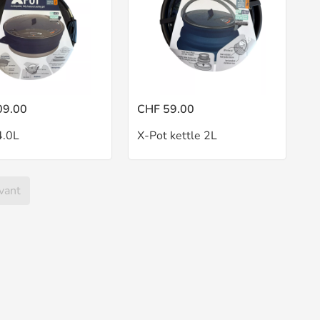
09.00
CHF 59.00
4.0L
X-Pot kettle 2L
vant